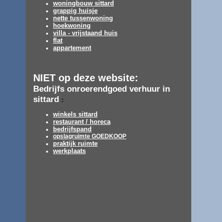
woningbouw sittard
grappig huisje
nette tussenwoning
hoekwoning
villa - vrijstaand huis
flat
appartement
NIET op deze website:
Bedrijfs onroerendgoed verhuur in
sittard
:
winkels sittard
restaurant / horeca
bedrijfspand
opslagruimte GOEDKOOP
praktijk ruimte
werkplaats