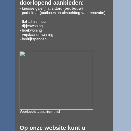
doorlopend aanbieden:
- knusse galerijflat
sittard
(
oudbouw
)
- portiekflat (oudbouw, in afwachting van renovatie)
- flat all-inn huur
- rijtjeswoning
- hoekwoning
- vrijstaande woning
- bedrijfspanden
Voorbeeld-appartement!
Op onze website kunt u