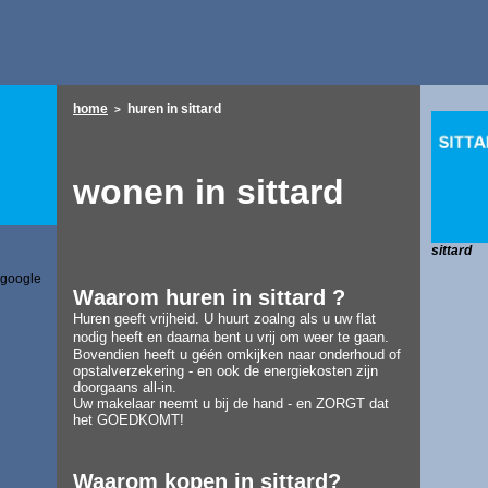
home
huren
in sittard
>
wonen in sittard
sittard
 google
W
aarom huren in sittard ?
Huren geeft vrijheid. U huurt zoalng als u uw flat
nodig heeft en daarna bent u
vrij om weer te gaan.
Bovendien heeft u géén omkijken naar onderhoud of
opstalverzekering - en ook de energiekosten zijn
doorgaans all-in.
Uw makelaar neemt u bij de hand - en ZORGT dat
het GOEDKOMT!
W
aarom
kopen in sittard?