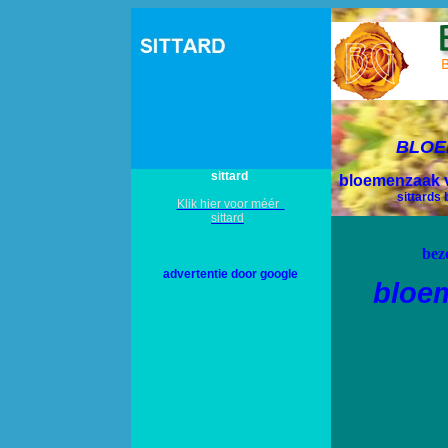
BLOE
sittard
bloemenzaak 
sittards
Klik hier voor méér
sittard
bez
advertentie door google
bloe