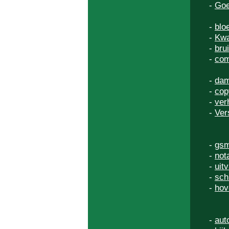
-
Goe
-
blo
-
Kwa
-
bru
-
com
-
dam
-
cop
-
ver
-
Ver
-
gsm
-
not
-
uitv
-
sch
-
hov
-
aut