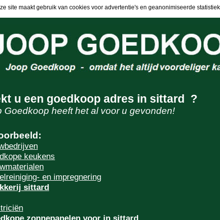
ze site maakt gebruik van cookies voor advertentie's en geanonimiseerde statistiek
kt u een goedkoop adres in sittard ?
 Goedkoop heeft het al voor u gevonden!
oorbeeld:
wbedrijven
dkope keukens
wmaterialen
elreiniging- en impregnering
kkerij sittard
triciën
dkope zonnepanelen voor in sittard