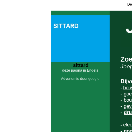
De
Zoe
sittard
Joop
deze pagina in Engels
Advertentie door google
Bijv
-
bou
-
goe
-
bou
-
gev
-
dru
-
elec
-
goe