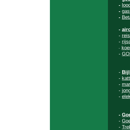
-
lood
-
gasf
-
Bet
-
air
-
rei
-
rijs
koer
-
-
GO
-
Bij
-
kat
-
mar
-
jon
-
ele
-
Goe
-
Goe
-
Tre