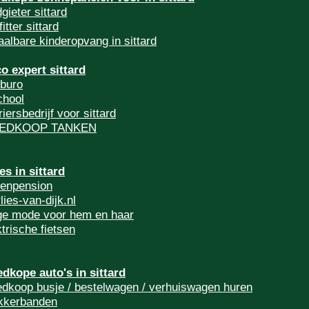
gieter sittard
itter sittard
aalbare kinderopvang in sittard
co expert sittard
sburo
chool
iersbedrijf voor sittard
EDKOOP TANKEN
les in sittard
tenpension
lies-van-dijk.nl
ge mode voor hem en haar
ktrische fietsen
dkope auto's in sittard
dkoop busje / bestelwagen / verhuiswagen huren
kkerbanden