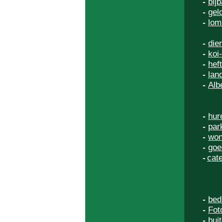
-
bij
-
gel
-
lom
-
die
-
koi
-
hef
-
lan
-
Alb
-
hur
-
par
-
won
-
goe
-
cate
-
bedr
-
Fot
-
bui