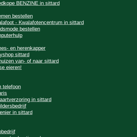
dkope BENZINE in sittard
emen bestellen
lafoot - Kwalafotencentrum in sittard
idsmode bestellen
puterhulp
es- en herenkapper
yshop sittard
huizen van- of naar sittard
se eieren!
 telefoon
aris
aartverzoring in sittard
ildersbedrijf
enier in sittard
obedrijf