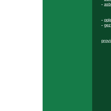
-
asb
-
opl
-
gez
provi