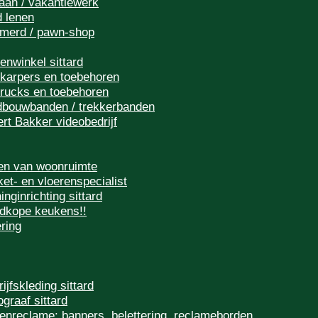
baan / vakantiewerk
d lenen
merd / pawn-shop
renwinkel sittard
-karpers en toebehoren
trucks en toebehoren
dbouwbanden / trekkerbanden
ert Bakker videobedrijf
en van woonruimte
ket- en vloerenspecialist
inginrichting sittard
dkope keukens!!
ring
ijfskleding sittard
ograaf sittard
tenreclame: banners, belettering, reclameborden