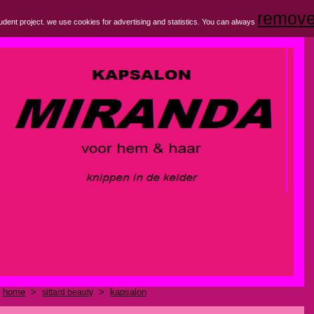
remove
tudent project. we use cookies for advertising and statistics.
You can always
home
>
>
kapsalon
sittard beauty