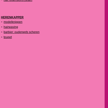
hair extensions zetten
HERENKAPPER
-
modelknippen
-
hairwaving
-
barbier: ouderwets scheren
-
toupet