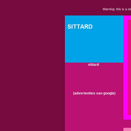
Warning: this is a s
sittard
(advertenties van google)