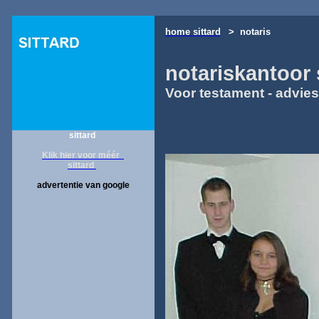
home sittard
> notaris
notariskantoor
Voor testament - advie
sittard
Klik hier voor méér
sittard
advertentie van google