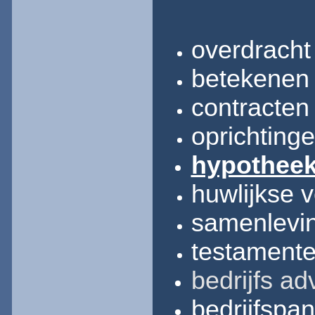
overdracht
betekenen
contracten
oprichting
hypotheek
huwlijkse 
samenlevin
testament
bedrijfs
ad
bedrijfspa