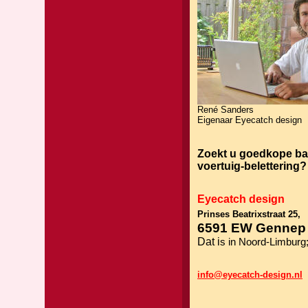
René Sanders
Eigenaar Eyecatch design
Zoekt u goedkope ba
voertuig-belettering?
Eyecatch design
Prinses Beatrixstraat 25,
6591 EW Genne
Dat i
s in Noord-Limburg
info@eyecatch-design.nl