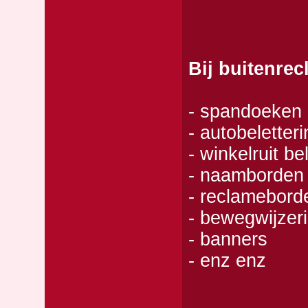
Bij buitenre
- spandoeken
- autobeletteri
- winkelruit be
- naamborden
- reclamebord
- bewegwijzer
- banners
- enz enz