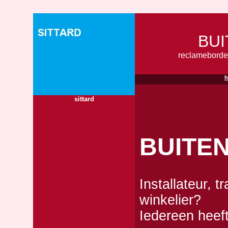
BU
reclameborde
sittard
BUITE
Installateur, t
winkelier?
Iedereen heef