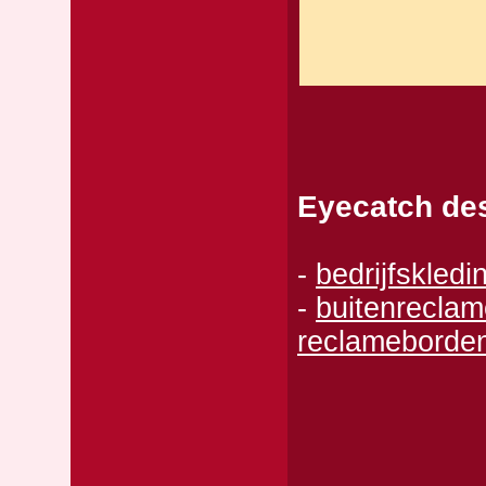
Eyecatch des
-
bedrijfskledin
-
buitenreclam
reclameborde