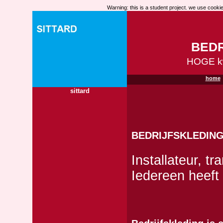
Warning: this is a student project. we use cookies
BEDR
HOGE kw
home
sittard
BEDRIJFSKLEDIN
Installateur, tr
Iedereen heeft 