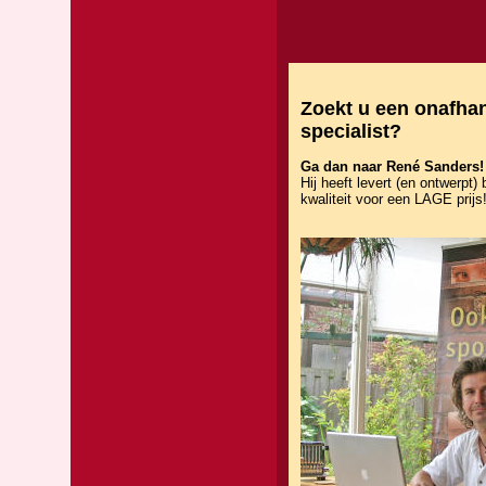
Zoekt u een onafhan
specialist?
Ga dan naar René Sanders!
Hij heeft levert (en ontwerpt)
kwaliteit voor een LAGE prijs