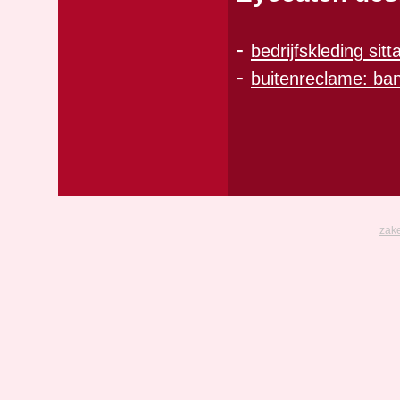
-
bedrijfskleding sitt
-
buitenreclame: ban
zake