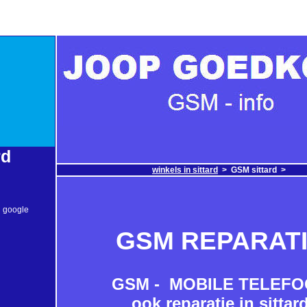
rd
winkels in sittard
>
GSM sittard >
n google
GSM REPARAT
GSM - MOBILE TELEF
ook reparatie in sittar