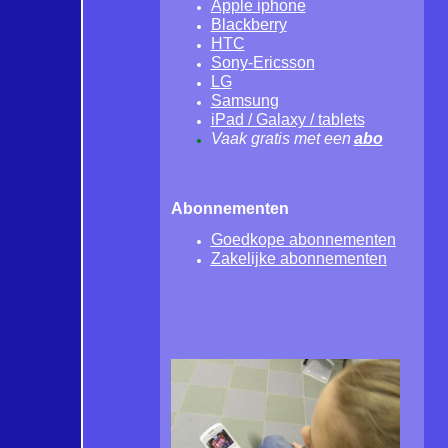
Apple iphone
Blackberry
HTC
Sony-Ericsson
LG
Samsung
iPad / Galaxy / tablets
Vaak gratis met een
abo
Abonnementen
Goedkope
abo
nnementen
Zakelijke
abo
nnementen