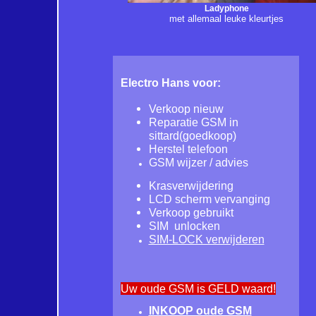
Ladyphone
met allemaal leuke kleurtjes
Electro Hans voor:
Verkoop nieuw
Reparatie GSM in
sittard(goedkoop)
Herstel telefoon
GSM wijzer / advies
Krasverwijdering
LCD scherm vervanging
Verkoop gebruikt
SIM unlocken
SIM-LOCK verwijderen
Uw oude GSM is GELD waard!
INKOOP oude GSM