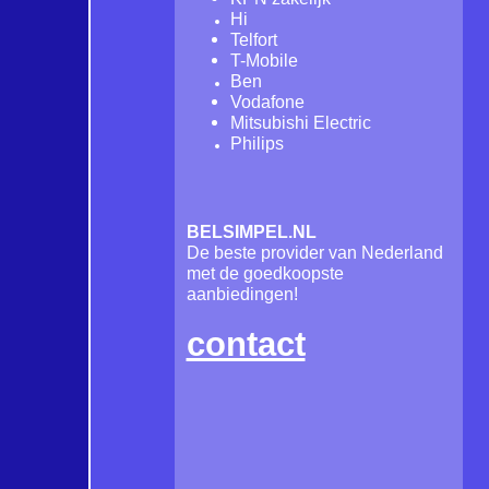
Hi
Telfort
T-Mobile
Ben
Vodafone
Mitsubishi Electric
Philips
BELSIMPEL.NL
De beste provider van Nederland
met de goedkoopste
aanbiedingen!
contact