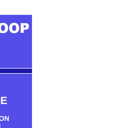
IE
OON
d