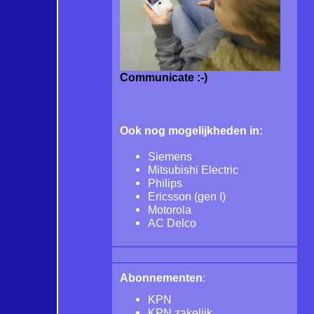
Communicate :-)
Ook nog mogelijkheden in:
Siemens
Mitsubishi Electric
Philips
Ericsson (gen I)
Motorola
AC Delco
Abonnementen
:
KPN
KPN zakelijk