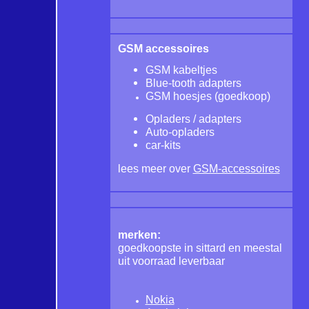
GSM accessoires
GSM kabeltjes
Blue-tooth adapters
GSM hoesjes
(goedkoop)
Opladers / adapters
Auto-opladers
car-kits
lees meer over
GSM-accessoires
merken:
goedkoopste in sittard en meestal
uit voorraad leverbaar
Nokia