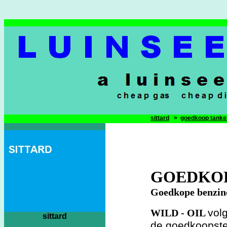
sittard
>
goedkoop tanke
GOEDKOP
Goedkope benzine
vol
WILD - OIL
sittard
de goedkoopste