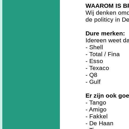
WAAROM IS B
Wij denken omd
de politicy in 
Dure merken:
Idereen weet da
- Shell
- Total / Fina
- Esso
- Texaco
- Q8
- Gulf
Er zijn ook g
- Tango
- Amigo
- Fakkel
- De Haan