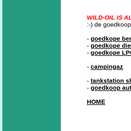
WILD-OIL IS 
:-) de goedkoop
-
goedkope benz
-
goedkope die
-
goedkope LP
-
campingaz
-
tankstation 
-
goedkoop au
HOME