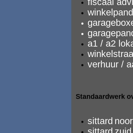
fiscaal adv
winkelpand
garagebox
garagepan
a1 / a2 loka
winkelstra
verhuur / 
Standaardwerk ov
sittard
noo
sittard
zuid