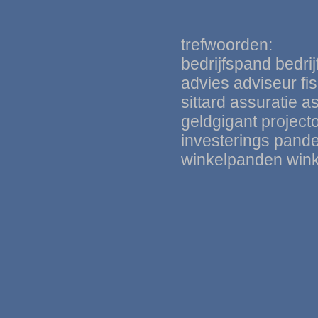
trefwoorden:
bedrijfspand bedri
advies adviseur fi
sittard assuratie 
geldgigant
project
investerings pand
winkelpanden win