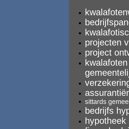
kwalafoten
bedrijfspan
kwalafotis
projecten 
project ont
kwalafoten
gemeentelij
verzekerin
assurantië
sittards
gemeen
bedrijfs
hy
hypotheek 