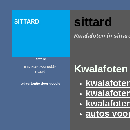
sittard
Kwalafoten in sittar
sittard
Kwalafoten 
Klik hier voor méér
sittard
kwalafoten
advertentie door google
kwalafote
kwalafote
autos voo