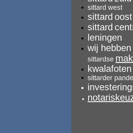
sittard west
sittard
oost
sittard
cen
leningen
wij hebbe
mak
sittardse
kwalafoten
sittarder pand
investerin
notariskeu