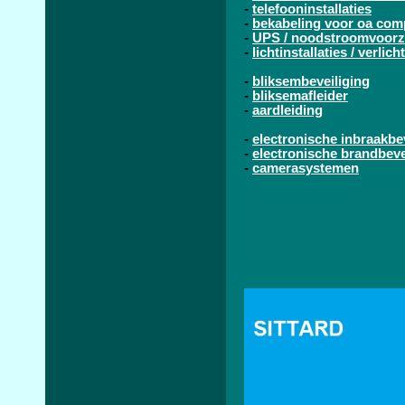
-
telefooninstallaties
-
bekabeling voor oa com
-
UPS / noodstroomvoorz
-
lichtinstallaties / verlic
-
bliksembeveiliging
-
bliksemafleider
-
aardleiding
-
electronische inbraakbe
-
electronische brandbeve
-
camerasystemen