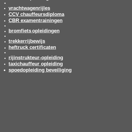
vrachtwagenrijles
CCV chauffeursdiploma
CBR examentrainingen
bromfiets
opleidingen
trekkerrijbewijs
heftruck certificaten
rijinstrukteur-opleiding
taxichauffeur opleiding
spoedopleiding beveiliging