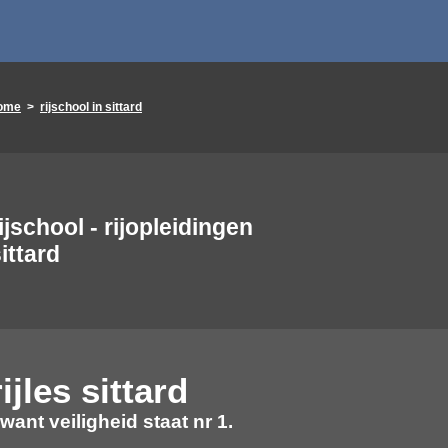
ome
>
rijschool in sittard
ijschool - rijopleidingen
ittard
rijles
sittard
 want veiligheid staat nr 1.