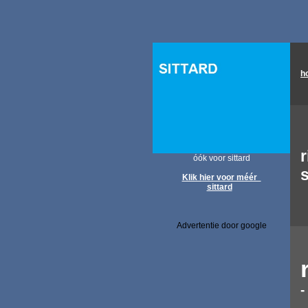
h
r
óók voor sittard
s
Klik hier voor méér
sittard
Advertentie door google
-