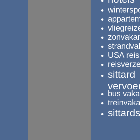
wintersp
apparte
vliegreiz
zonvakan
strandva
USA rei
reisverz
sittard
vervoe
bus vaka
treinvaka
sittard