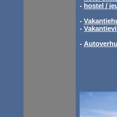
-
hostel / j
-
Vakantiehu
-
Vakantievil
-
Autoverhu