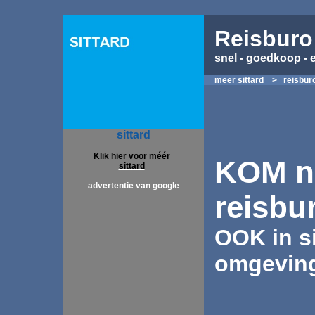
Reisburo 
snel - goedkoop - 
meer sittard
>
reisburo
sittard
Klik hier voor méér
KOM n
sittard
advertentie van google
reisbu
OOK in si
omgevin