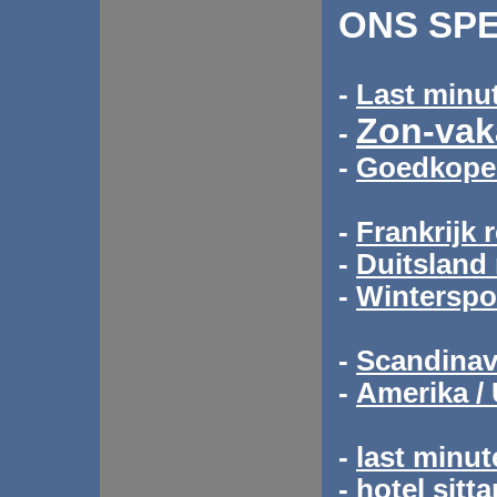
ONS SPE
-
Last minu
Zon-vaka
-
-
Goedkope 
-
Frankrijk 
-
Duitsland 
-
Winterspor
-
Scandinav
-
Amerika /
-
last minut
-
hotel sitta